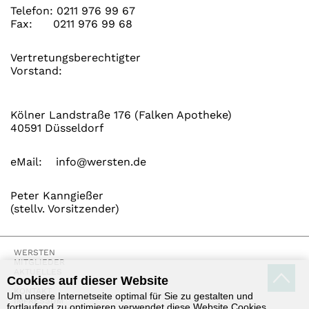
Telefon:
0211 976 99 67
Fax:
0211 976 99 68
Vertretungsberechtigter
Vorstand:
Kölner Landstraße 176 (Falken Apotheke)
40591 Düsseldorf
eMail:
info@wersten.de
Peter Kanngießer
(stellv. Vorsitzender)
WERSTEN
MITGLIEDER
AKTUELLES
Cookies auf dieser Website
PRESSE
KONTAKT
Um unsere Internetseite optimal für Sie zu gestalten und
IMPRESSUM
fortlaufend zu optimieren verwendet diese Website Cookies