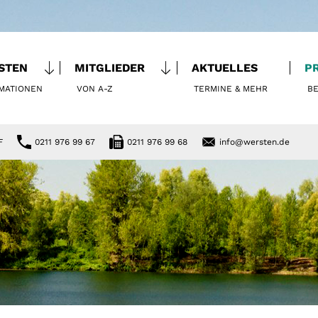
STEN
MITGLIEDER
AKTUELLES
P
MATIONEN
VON A-Z
TERMINE & MEHR
BE
F
0211 976 99 67
0211 976 99 68
info@wersten.de