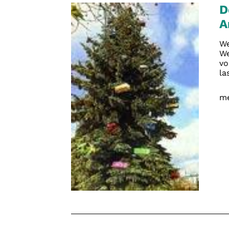
D
A
We
We
vo
la
me