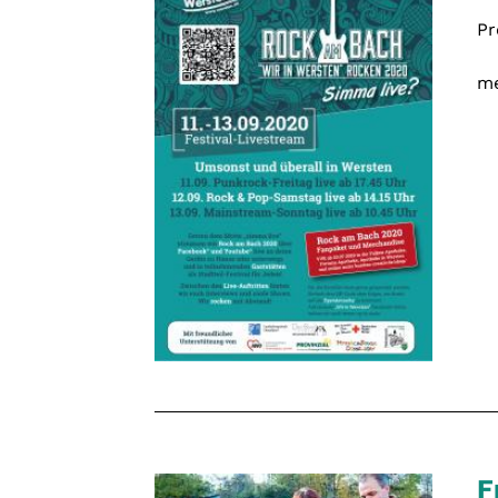
Pr
me
F