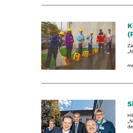
K
(
Za
„N
me
S
Hi
„N
de