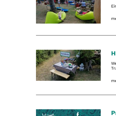
Ei
me
H
We
Tr
me
P