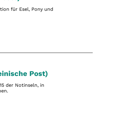
ion für Esel, Pony und
inische Post)
5 der Notinseln, in
nen.