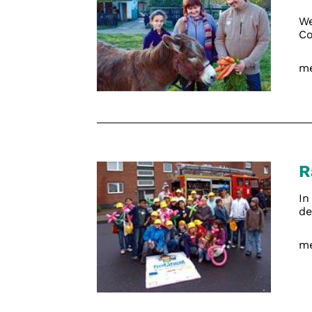
We
Co
me
R
In
de
me