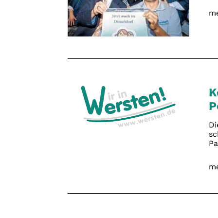
me
K
P
Di
sc
Pa
me