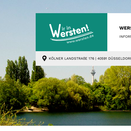
WER
INFOR
KÖLNER LANDSTRAßE 176 | 40591 DÜSSELDOR