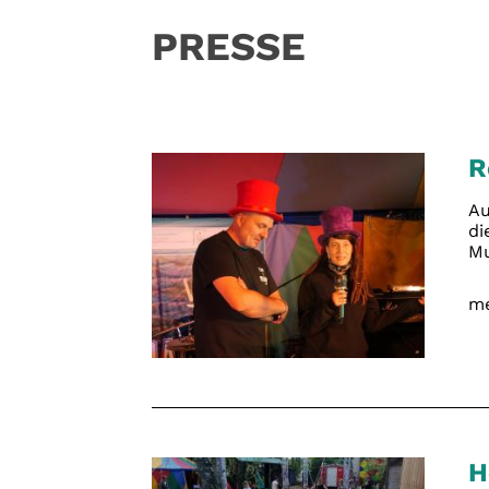
PRESSE
R
Au
di
Mu
me
H