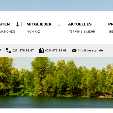
STEN
MITGLIEDER
AKTUELLES
P
MATIONEN
VON A-Z
TERMINE & MEHR
BE
F
0211 976 99 67
0211 976 99 68
info@wersten.de