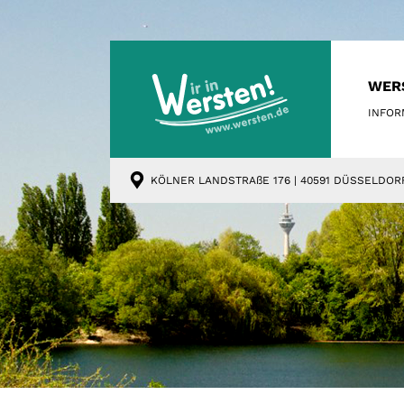
WER
INFOR
KÖLNER LANDSTRAßE 176 | 40591 DÜSSELDOR